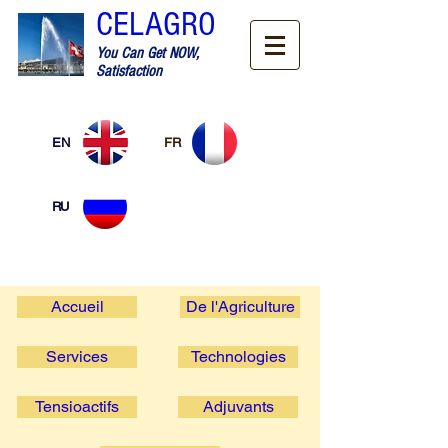
CELAGRO
You Can Get NOW,
Satisfaction
EN
FR
RU
Accueil
De l'Agriculture
Services
Technologies
Tensioactifs
Adjuvants