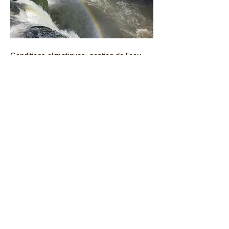
Conditions climatiques, gestion de l'eau,
considérations environnementales, prise
de conscience, l'attente VERTE.
L'amélioration des rendements est la clef :
produire plus avec moins de ressources.
Performances, Durabilité, Facilité d'usage
Croissance de la
population mondiale